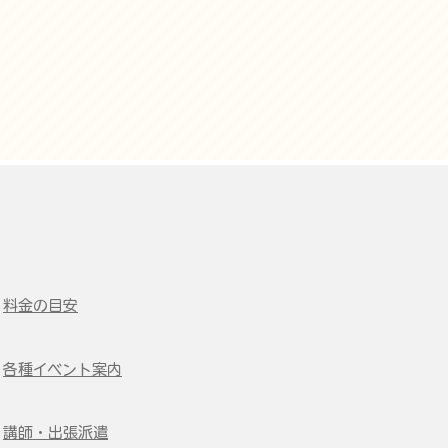
​料金の目安
​各種イベント案内
​講師・出張派遣