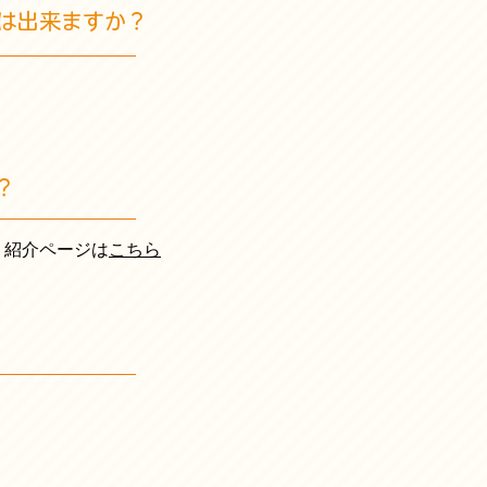
は出来ますか？
？
。紹介ページは
こちら