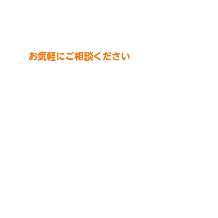
お気軽にご相談ください
・​イベント開催日にパフォーマーのスケジュ
ールは空いているか？​
※開催日が決まっている場合はお早めのお問い合わ
せをおすすめ致します。
・ご予算内でパフォーマーを呼べるかどうか
知りたい。
・イベントにどんなパフォーマーを呼んだら
盛り上がるか教えてほしい。等